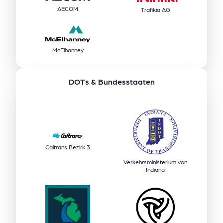
AECOM
Trafikia AG
McElhanney
DOTs & Bundesstaaten
Caltrans Bezirk 3
Verkehrsministerium von
Indiana