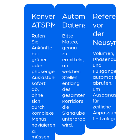
Konversationsorientierte
Automatisierte
Referenzwert
ATSPMs.
Datensynthese.
vor
der
Rufen
Bitte
Neusynchronis
Sie
Mateo,
Ankünfte
genau
Volumen,
bei
zu
Phasenaufteilungen
grüner
ermitteln,
und
oder
an
Fußgängeraufkom
phasengeteilter
welchen
automatisch
Auslastung
Stellen
abrufen,
sofort
entlang
um
ab,
des
Ausgangswerte
ohne
gesamten
für
sich
Korridors
zeitliche
durch
die
Anpassungen
komplexe
Signalübertragung
festzulegen.
Menüs
unterbrochen
navigieren
wird.
zu
müssen.