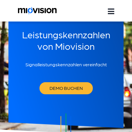
Leistungskennzahlen
von Miovision
Signalleistungskennzahlen vereinfacht
DEMO BUCHEN