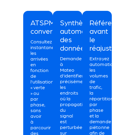
ATSPM
Synthèse
Références
conversationnels.
automatisée
avant
des
le
Consultez
données.
réajustement.
instantanément
les
Demande
Extrayez
arrivées
à
automatiquement
en
Mateo
les
fonction
d'identifier
volumes
de
précisément
de
l'utilisation
les
trafic,
« verte
endroits
la
» ou
où la
répartition
par
propagation
par
phase,
du
phase
sans
signal
et la
avoir
est
demande
à
perturbée
piétonne
parcourir
sur
afin de
des