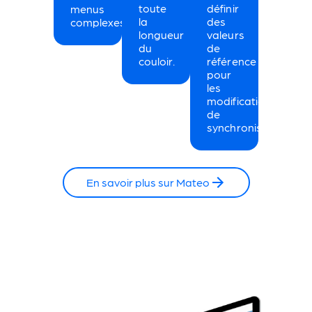
toute
définir
menus
la
des
complexes.
longueur
valeurs
du
de
couloir.
référence
pour
les
modifications
de
synchronisation.
En savoir plus sur Mateo